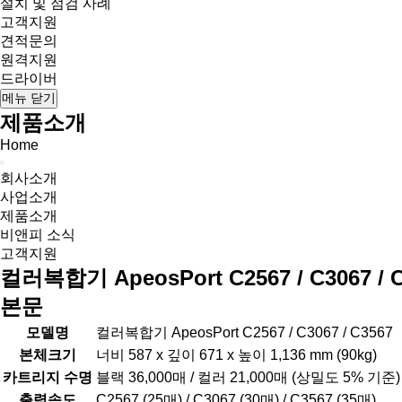
설치 및 점검 사례
고객지원
견적문의
원격지원
드라이버
메뉴 닫기
제품소개
Home
회사소개
사업소개
제품소개
비앤피 소식
고객지원
컬러복합기 ApeosPort C2567 / C3067 / 
본문
모델명
컬러복합기 ApeosPort C2567 / C3067 / C3567
본체크기
너비 587 x 깊이 671 x 높이 1,136 mm (90kg)
카트리지 수명
블랙 36,000매 / 컬러 21,000매 (상밀도 5% 기준)
출력속도
C2567 (25매) / C3067 (30매) / C3567 (35매)